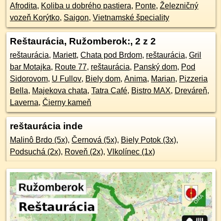
Afrodita
,
Koliba u dobrého pastiera
,
Ponte
,
Železničný
vozeň Korýtko
,
Saigon
,
Vietnamské špeciality
Reštaurácia, Ružomberok:
, 2 z 2
reštaurácia
,
Mariett
,
Chata pod Brdom
,
reštaurácia
,
Gril
bar Motajka
,
Route 77
,
reštaurácia
,
Panský dom
,
Pod
Sidorovom
,
U Fullov
,
Biely dom
,
Anima
,
Marian
,
Pizzeria
Bella
,
Majekova chata
,
Tatra Café
,
Bistro MAX
,
Dreváreň
,
Laverna
,
Čierny kameň
reštaurácia inde
Malinô Brdo (5x)
,
Černová (5x)
,
Biely Potok (3x)
,
Podsuchá (2x)
,
Roveň (2x)
,
Vlkolínec (1x)