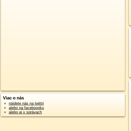
Viac o nás
nájdete nás na twittri
alebo na faceboooku
alebo aj v správach