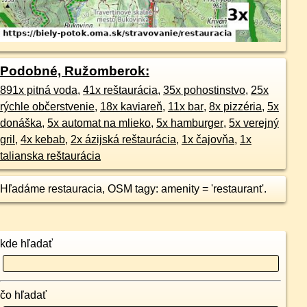
Podobné, Ružomberok:
891x pitná voda
,
41x reštaurácia
,
35x pohostinstvo
,
25x
rýchle občerstvenie
,
18x kaviareň
,
11x bar
,
8x pizzéria
,
5x
donáška
,
5x automat na mlieko
,
5x hamburger
,
5x verejný
gril
,
4x kebab
,
2x ázijská reštaurácia
,
1x čajovňa
,
1x
talianska reštaurácia
Hľadáme restauracia, OSM tagy: amenity = 'restaurant'.
kde hľadať
čo hľadať