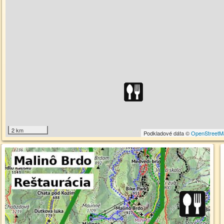
2 km
Podkladové dáta ©
OpenStreetM