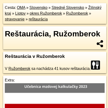
Cesta:
OMA
»
Slovensko
»
Stredné Slovensko
»
Žilinský
kraj
»
Liptov
»
okres Ružomberok
»
Ružomberok
»
stravovanie
»
reštaurácia
Reštaurácia, Ružomberok
Reštaurácia v Ružomberok
V
Ružomberok
sa nachádza 41 kusov reštaurácia.
Extra: