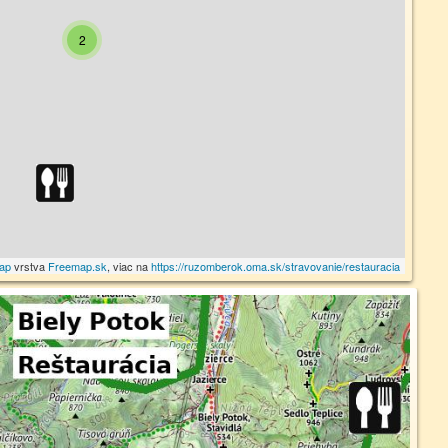
2
ap
vrstva
Freemap.sk
, viac na
https://ruzomberok.oma.sk/stravovanie/restauracia