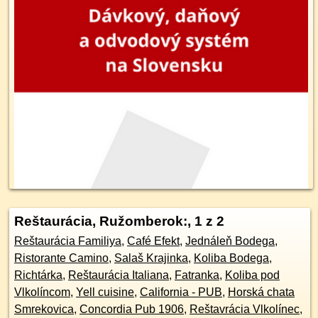
Reštaurácia, Ružomberok:
, 1 z 2
Reštaurácia Familiya
,
Café Efekt
,
Jednáleň Bodega
,
Ristorante Camino
,
Salaš Krajinka
,
Koliba Bodega
,
Richtárka
,
Reštaurácia Italiana
,
Fatranka
,
Koliba pod
Vlkolíncom
,
Yell cuisine
,
California - PUB
,
Horská chata
Smrekovica
,
Concordia Pub 1906
,
Reštavrácia Vlkolínec
,