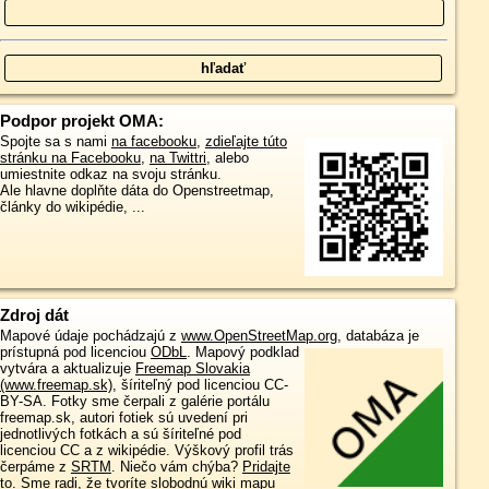
Podpor projekt OMA:
Spojte sa s nami
na facebooku
,
zdieľajte túto
stránku na Facebooku
,
na Twittri
, alebo
umiestnite odkaz na svoju stránku.
Ale hlavne doplňte dáta do Openstreetmap,
články do wikipédie, ...
Zdroj dát
Mapové údaje pochádzajú z
www.OpenStreetMap.org
, databáza je
prístupná pod licenciou
ODbL
.
Mapový podklad
vytvára a aktualizuje
Freemap Slovakia
(www.freemap.sk)
, šíriteľný pod licenciou CC-
BY-SA. Fotky sme čerpali z galérie portálu
freemap.sk, autori fotiek sú uvedení pri
jednotlivých fotkách a sú šíriteľné pod
licenciou CC a z wikipédie. Výškový profil trás
čerpáme z
SRTM
. Niečo vám chýba?
Pridajte
to
. Sme radi, že tvoríte slobodnú wiki mapu