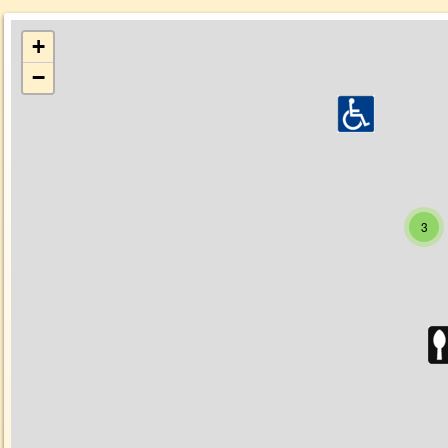
+
−
3