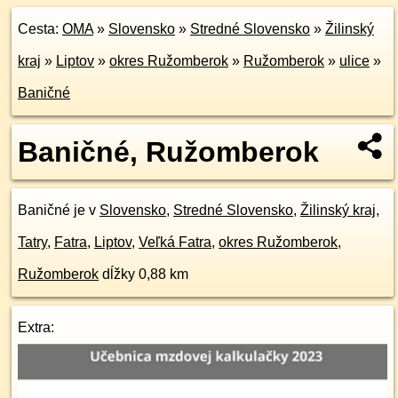
Cesta:
OMA
»
Slovensko
»
Stredné Slovensko
»
Žilinský
kraj
»
Liptov
»
okres Ružomberok
»
Ružomberok
»
ulice
»
Baničné
Baničné, Ružomberok
Baničné je v
Slovensko
,
Stredné Slovensko
,
Žilinský kraj
,
Tatry
,
Fatra
,
Liptov
,
Veľká Fatra
,
okres Ružomberok
,
Ružomberok
dĺžky 0,88 km
Extra: