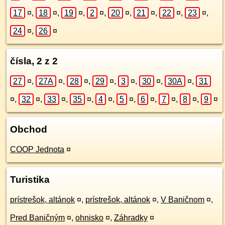
17
¤
,
18
¤
,
19
¤
,
2
¤
,
20
¤
,
21
¤
,
22
¤
,
23
¤
,
24
¤
,
26
¤
čísla, 2 z 2
27
¤
,
27A
¤
,
28
¤
,
29
¤
,
3
¤
,
30
¤
,
30A
¤
,
31
¤
,
32
¤
,
33
¤
,
35
¤
,
4
¤
,
5
¤
,
6
¤
,
7
¤
,
8
¤
,
9
¤
Obchod
COOP Jednota
¤
Turistika
prístrešok, altánok
¤
,
prístrešok, altánok
¤
,
V Baničnom
¤
,
Pred Baničným
¤
,
ohnisko
¤
,
Záhradky
¤