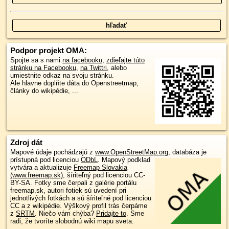
Podpor projekt OMA:
Spojte sa s nami
na facebooku
,
zdieľajte túto
stránku na Facebooku
,
na Twittri
, alebo
umiestnite odkaz na svoju stránku.
Ale hlavne doplňte dáta do Openstreetmap,
články do wikipédie, ...
Zdroj dát
Mapové údaje pochádzajú z
www.OpenStreetMap.org
, databáza je
prístupná pod licenciou
ODbL
.
Mapový podklad
vytvára a aktualizuje
Freemap Slovakia
(www.freemap.sk)
, šíriteľný pod licenciou CC-
BY-SA. Fotky sme čerpali z galérie portálu
freemap.sk, autori fotiek sú uvedení pri
jednotlivých fotkách a sú šíriteľné pod licenciou
CC a z wikipédie. Výškový profil trás čerpáme
z
SRTM
. Niečo vám chýba?
Pridajte to
. Sme
radi, že tvoríte slobodnú wiki mapu sveta.