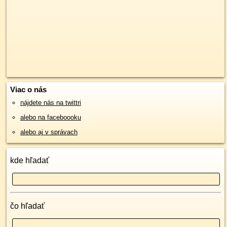
Viac o nás
nájdete nás na twittri
alebo na faceboooku
alebo aj v správach
kde hľadať
čo hľadať