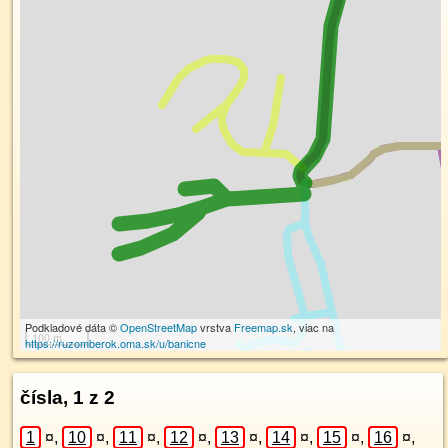
Podkladové dáta ©
OpenStreetMap
vrstva
Freemap.sk
, viac na
100 m
https://ruzomberok.oma.sk/u/banicne
čísla, 1 z 2
1
¤
,
10
¤
,
11
¤
,
12
¤
,
13
¤
,
14
¤
,
15
¤
,
16
¤
,