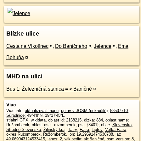
Blízke ulice
Cesta na Vlkolínec
¤
,
Do Baničného
¤
,
Jelence
¤
,
Ema
Bohúňa
¤
MHD na ulici
Bus 1: Železničná stanica = > Baničné
¤
Viac
Viac info:
aktualizovať mapu
,
uprav v JOSM (pokročilé)
,
58537710
,
Súradnice:
49°4'8"N
,
19°17'45"E
stiahni GPX
,
wikidata
, oblast id: 2168215, dlzka: 884, oblast name:
Ružomberok, oblast asci: ruzomberok, psc: {3401}, obce:
Slovensko
,
Stredné Slovensko
,
Žilinský kraj
,
Tatry
,
Fatra
,
Liptov
,
Veľká Fatra
,
okres Ružomberok
,
Ružomberok
, lon: 19.29591474530788, lat:
49.069043124533415, lanes: 2, wikipedia: sk:Baničné, osm version: 8,