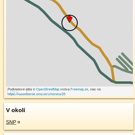
Podkladové dáta ©
OpenStreetMap
vrstva
Freemap.sk
, viac na
100 m
https://ruzomberok.oma.sk/u/horska/25
V okolí
SNP
¤