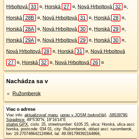
Hrboltová
33
¤
,
Horská
27
¤
,
Nová Hrboltová
32
¤
,
Horská
28B
¤
,
Nová Hrboltová
31
¤
,
Horská
28
¤
,
Horská
28A
¤
,
Nová Hrboltová
30
¤
,
Horská
29
¤
,
Horská
29A
¤
,
Nová Hrboltová
29
¤
,
Horská
30
¤
,
Nová Hrboltová
28
¤
,
Horská
31
¤
,
Nová Hrboltová
27
¤
,
Horská
32
¤
,
Nová Hrboltová
26
¤
Nachádza sa v
Ružomberok
Viac o adrese
Viac info:
aktualizovať mapu
,
uprav v JOSM (pokročilé)
,
-58539790
,
Súradnice:
49°5'30"N
,
19°16'14"E
stiahni GPX
, cislo: 25, streetnumber: 6105 25, ulica: Horská, ulica asci:
horska, postcode: 034 01, city: Ružomberok, oblast asci: ruzomberok,
lon: 19.270748642124964, lat: 49.091799392164866,