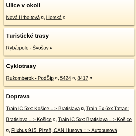
Ulice v okolí
Nová Hrboltová
¤
,
Horská
¤
Turistické trasy
Rybárpole - Švošov
¤
Cyklotrasy
Ružomberok - PodŠíp
¤
,
5424
¤
,
8417
¤
Doprava
Train IC 5xx: Košice = > Bratislava
¤
,
Train Ex 6xx Tatran:
Bratislava = > Košice
¤
,
Train IC 5xx: Bratislava = > Košice
¤
,
Flixbus 915: Plzeň, CAN Husova = > Autobusová