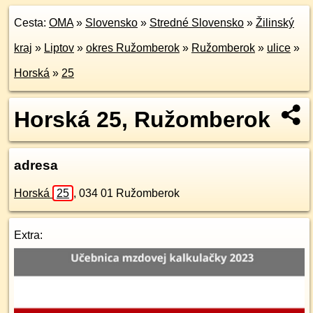
Cesta:
OMA
»
Slovensko
»
Stredné Slovensko
»
Žilinský
kraj
»
Liptov
»
okres Ružomberok
»
Ružomberok
»
ulice
»
Horská
»
25
Horská 25, Ružomberok
adresa
Horská
25
,
034 01
Ružomberok
Extra: