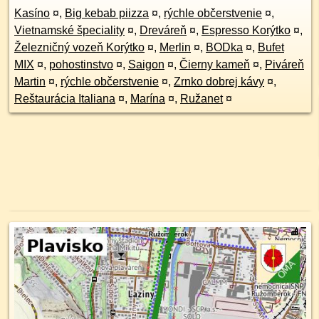
Kasíno
¤
,
Big kebab piizza
¤
,
rýchle občerstvenie
¤
,
Vietnamské špeciality
¤
,
Dreváreň
¤
,
Espresso Korýtko
¤
,
Železničný vozeň Korýtko
¤
,
Merlin
¤
,
BODka
¤
,
Bufet
MIX
¤
,
pohostinstvo
¤
,
Saigon
¤
,
Čierny kameň
¤
,
Piváreň
Martin
¤
,
rýchle občerstvenie
¤
,
Zrnko dobrej kávy
¤
,
Reštaurácia Italiana
¤
,
Marína
¤
,
Ružanet
¤