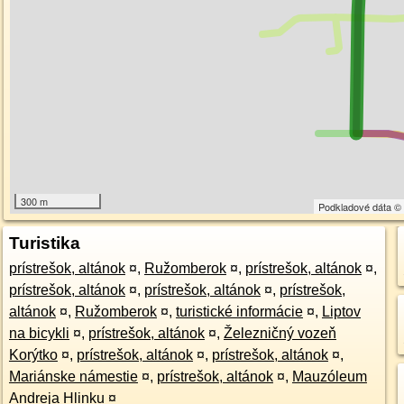
300 m
Podkladové dáta 
Turistika
prístrešok, altánok
¤
,
Ružomberok
¤
,
prístrešok, altánok
¤
,
prístrešok, altánok
¤
,
prístrešok, altánok
¤
,
prístrešok,
altánok
¤
,
Ružomberok
¤
,
turistické informácie
¤
,
Liptov
na bicykli
¤
,
prístrešok, altánok
¤
,
Železničný vozeň
Korýtko
¤
,
prístrešok, altánok
¤
,
prístrešok, altánok
¤
,
Mariánske námestie
¤
,
prístrešok, altánok
¤
,
Mauzóleum
Andreja Hlinku
¤