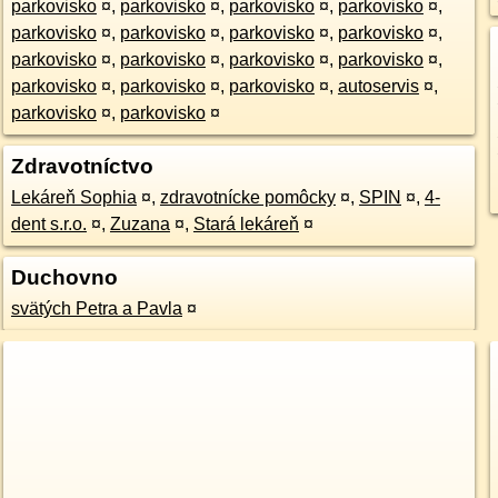
parkovisko
¤
,
parkovisko
¤
,
parkovisko
¤
,
parkovisko
¤
,
parkovisko
¤
,
parkovisko
¤
,
parkovisko
¤
,
parkovisko
¤
,
parkovisko
¤
,
parkovisko
¤
,
parkovisko
¤
,
parkovisko
¤
,
parkovisko
¤
,
parkovisko
¤
,
parkovisko
¤
,
autoservis
¤
,
parkovisko
¤
,
parkovisko
¤
Zdravotníctvo
Lekáreň Sophia
¤
,
zdravotnícke pomôcky
¤
,
SPIN
¤
,
4-
dent s.r.o.
¤
,
Zuzana
¤
,
Stará lekáreň
¤
Duchovno
svätých Petra a Pavla
¤