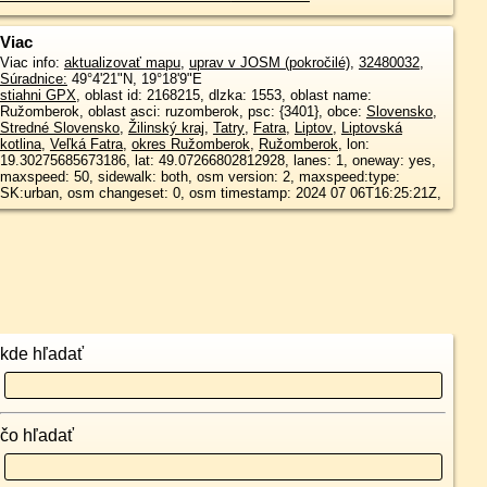
Viac
Viac info:
aktualizovať mapu
,
uprav v JOSM (pokročilé)
,
32480032
,
Súradnice:
49°4'21"N
,
19°18'9"E
stiahni GPX
, oblast id: 2168215, dlzka: 1553, oblast name:
Ružomberok, oblast asci: ruzomberok, psc: {3401}, obce:
Slovensko
,
Stredné Slovensko
,
Žilinský kraj
,
Tatry
,
Fatra
,
Liptov
,
Liptovská
kotlina
,
Veľká Fatra
,
okres Ružomberok
,
Ružomberok
, lon:
19.30275685673186, lat: 49.07266802812928, lanes: 1, oneway: yes,
maxspeed: 50, sidewalk: both, osm version: 2, maxspeed:type:
SK:urban, osm changeset: 0, osm timestamp: 2024 07 06T16:25:21Z,
kde hľadať
čo hľadať