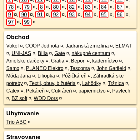
78
¤
,
79
¤
,
8
¤
,
80
¤
,
82
¤
,
83
¤
,
84
¤
,
87
¤
,
9
¤
,
90
¤
,
91
¤
,
92
¤
,
93
¤
,
94
¤
,
95
¤
,
96
¤
,
97
¤
,
99
¤
Obchod
Vokel
¤
,
COOP Jednota
¤
,
Jadranská zmrzlina
¤
,
ELMAT
¤
,
UNI-JAS
¤
,
Billa
¤
,
Gate
¤
,
nákupné centrum
¤
,
Anielske darčeky
¤
,
Gratia
¤
,
Bepon
¤
,
kaderníctvo
¤
,
Samo
¤
,
PLANEO Elektro
¤
,
Tescoma
¤
,
John Garfield
¤
,
Móda Jana
¤
,
Liliopka
¤
,
Pôžičkáreň
¤
,
Záhradkárske
potreby
¤
,
Textil, obuv, bižutéria
¤
,
Lahôdky
¤
,
Tržnica
¤
,
Catex
¤
,
Pekáreň
¤
,
Cukráreň
¤
,
papiernictvo
¤
,
Pavlech
¤
,
BZ soft
¤
,
WDD Dors
¤
Ubytovanie
Trio ABC
¤
Stravovanie