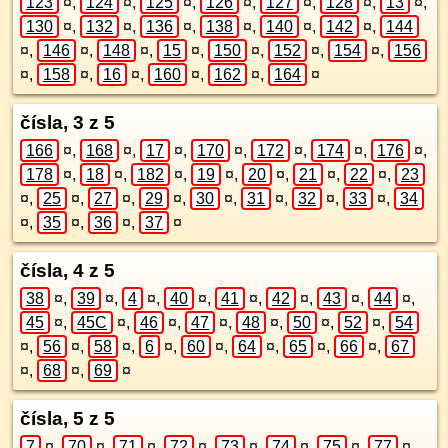
123
¤
,
124
¤
,
125
¤
,
126
¤
,
127
¤
,
128
¤
,
13
¤
,
130
¤
,
132
¤
,
136
¤
,
138
¤
,
140
¤
,
142
¤
,
144
¤
,
146
¤
,
148
¤
,
15
¤
,
150
¤
,
152
¤
,
154
¤
,
156
¤
,
158
¤
,
16
¤
,
160
¤
,
162
¤
,
164
¤
čísla, 3 z 5
166
¤
,
168
¤
,
17
¤
,
170
¤
,
172
¤
,
174
¤
,
176
¤
,
178
¤
,
18
¤
,
182
¤
,
19
¤
,
20
¤
,
21
¤
,
22
¤
,
23
¤
,
25
¤
,
27
¤
,
29
¤
,
30
¤
,
31
¤
,
32
¤
,
33
¤
,
34
¤
,
35
¤
,
36
¤
,
37
¤
čísla, 4 z 5
38
¤
,
39
¤
,
4
¤
,
40
¤
,
41
¤
,
42
¤
,
43
¤
,
44
¤
,
45
¤
,
45C
¤
,
46
¤
,
47
¤
,
48
¤
,
50
¤
,
52
¤
,
54
¤
,
56
¤
,
58
¤
,
6
¤
,
60
¤
,
64
¤
,
65
¤
,
66
¤
,
67
¤
,
68
¤
,
69
¤
čísla, 5 z 5
7
¤
,
70
¤
,
71
¤
,
72
¤
,
73
¤
,
74
¤
,
75
¤
,
77
¤
,