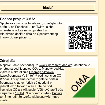
Podpor projekt OMA:
Spojte sa s nami
na facebooku
,
zdieľajte túto
stránku na Facebooku
,
na Twittri
, alebo
umiestnite odkaz na svoju stránku.
Ale hlavne doplňte dáta do Openstreetmap,
články do wikipédie, ...
Zdroj dát
Mapové údaje pochádzajú z
www.OpenStreetMap.org
, databáza je
prístupná pod licenciou
ODbL
.
Mapový podklad
vytvára a aktualizuje
Freemap Slovakia
(www.freemap.sk)
, šíriteľný pod licenciou CC-
BY-SA. Fotky sme čerpali z galérie portálu
freemap.sk, autori fotiek sú uvedení pri
jednotlivých fotkách a sú šíriteľné pod
licenciou CC a z wikipédie. Výškový profil trás
čerpáme z
SRTM
. Niečo vám chýba?
Pridajte
to
. Sme radi, že tvoríte slobodnú wiki mapu
sveta.