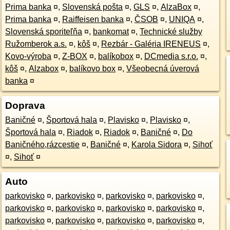
Prima banka
¤
,
Slovenská pošta
¤
,
GLS
¤
,
AlzaBox
¤
,
Prima banka
¤
,
Raiffeisen banka
¤
,
ČSOB
¤
,
UNIQA
¤
,
Slovenská sporiteľňa
¤
,
bankomat
¤
,
Technické služby
Ružomberok a.s.
¤
,
kôš
¤
,
Rezbár - Galéria IRENEUS
¤
,
Kovo-výroba
¤
,
Z-BOX
¤
,
balíkobox
¤
,
DCmedia s.r.o.
¤
,
kôš
¤
,
Alzabox
¤
,
balíkovo box
¤
,
Všeobecná úverová
banka
¤
Doprava
Baničné
¤
,
Športová hala
¤
,
Plavisko
¤
,
Plavisko
¤
,
Športová hala
¤
,
Riadok
¤
,
Riadok
¤
,
Baničné
¤
,
Do
Baničného,rázcestie
¤
,
Baničné
¤
,
Karola Sidora
¤
,
Sihoť
¤
,
Sihoť
¤
Auto
parkovisko
¤
,
parkovisko
¤
,
parkovisko
¤
,
parkovisko
¤
,
parkovisko
¤
,
parkovisko
¤
,
parkovisko
¤
,
parkovisko
¤
,
parkovisko
¤
,
parkovisko
¤
,
parkovisko
¤
,
parkovisko
¤
,