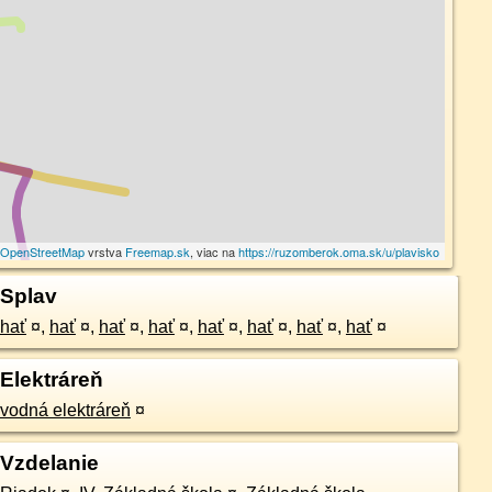
©
OpenStreetMap
vrstva
Freemap.sk
, viac na
https://ruzomberok.oma.sk/u/plavisko
Splav
hať
¤
,
hať
¤
,
hať
¤
,
hať
¤
,
hať
¤
,
hať
¤
,
hať
¤
,
hať
¤
Elektráreň
vodná elektráreň
¤
Vzdelanie