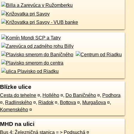
Blízke ulice
Cesta do tehelne
¤
,
Hollého
¤
,
Do Baničného
¤
,
Podhora
¤
,
Radlinského
¤
,
Riadok
¤
,
Bottova
¤
,
Murgašova
¤
,
Komenského
¤
MHD na ulici
Bus 4: Železničná stanica = > Podsuchá
¤