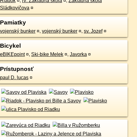
Riadok
¤
,
IV. Základná škola
¤
,
Základná škola
Sládkovičova
¤
Pamiatky
vojenský bunker
¤
,
vojenský bunker
¤
,
sv. Jozef
¤
Bicykel
eBIKEpoint
¤
,
Ski-bike Melek
¤
,
Javorka
¤
Prístupnosť
paul D. lucas
¤