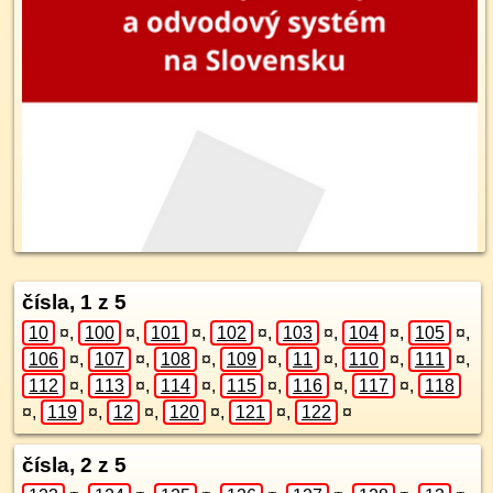
čísla, 1 z 5
10
¤
,
100
¤
,
101
¤
,
102
¤
,
103
¤
,
104
¤
,
105
¤
,
106
¤
,
107
¤
,
108
¤
,
109
¤
,
11
¤
,
110
¤
,
111
¤
,
112
¤
,
113
¤
,
114
¤
,
115
¤
,
116
¤
,
117
¤
,
118
¤
,
119
¤
,
12
¤
,
120
¤
,
121
¤
,
122
¤
čísla, 2 z 5