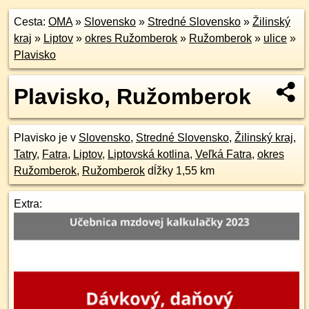
Cesta:
OMA
»
Slovensko
»
Stredné Slovensko
»
Žilinský
kraj
»
Liptov
»
okres Ružomberok
»
Ružomberok
»
ulice
»
Plavisko
Plavisko, Ružomberok
Plavisko je v
Slovensko
,
Stredné Slovensko
,
Žilinský kraj
,
Tatry
,
Fatra
,
Liptov
,
Liptovská kotlina
,
Veľká Fatra
,
okres
Ružomberok
,
Ružomberok
dĺžky 1,55 km
Extra: