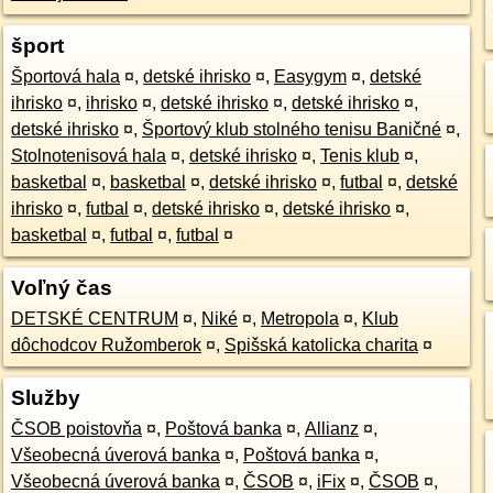
šport
Športová hala
¤
,
detské ihrisko
¤
,
Easygym
¤
,
detské
ihrisko
¤
,
ihrisko
¤
,
detské ihrisko
¤
,
detské ihrisko
¤
,
detské ihrisko
¤
,
Športový klub stolného tenisu Baničné
¤
,
Stolnotenisová hala
¤
,
detské ihrisko
¤
,
Tenis klub
¤
,
basketbal
¤
,
basketbal
¤
,
detské ihrisko
¤
,
futbal
¤
,
detské
ihrisko
¤
,
futbal
¤
,
detské ihrisko
¤
,
detské ihrisko
¤
,
basketbal
¤
,
futbal
¤
,
futbal
¤
Voľný čas
DETSKÉ CENTRUM
¤
,
Niké
¤
,
Metropola
¤
,
Klub
dôchodcov Ružomberok
¤
,
Spišská katolicka charita
¤
Služby
ČSOB poistovňa
¤
,
Poštová banka
¤
,
Allianz
¤
,
Všeobecná úverová banka
¤
,
Poštová banka
¤
,
Všeobecná úverová banka
¤
,
ČSOB
¤
,
iFix
¤
,
ČSOB
¤
,